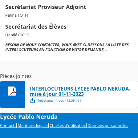
Secrétariat Proviseur Adjoint
Palma TOTH
Secrétariat des Élèves
Hanifé CICEK
BESOIN DE NOUS CONTACTER, VOUS AVEZ CI-DESSOUS LA LISTE DES
INTERLOCUTEURS EN FONCTION DE VOTRE DEMANDE...
Pièces jointes
INTERLOCUTEURS LYCEE PABLO NERUDA-
mise à jour 01-11-2023
Télécharger
( .
pdf
,
472.39
ko
)
Lycée Pablo Neruda
Contacts
Mentions légales
Chartes d'utilisation
Données personnelles