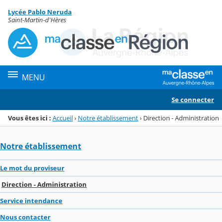
Panneau de gestion des cookies
Lycée Pablo Neruda
Menu de la rubrique
Contenu
Saint-Martin-d'Hères
MENU
Se connecter
Vous êtes ici :
Accueil
›
Notre établissement
›
Direction - Administration
Notre établissement
Le mot du proviseur
Direction - Administration
Service intendance
Nous contacter