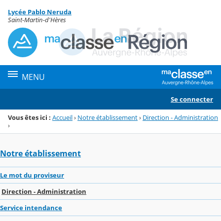
Panneau de gestion des cookies
Lycée Pablo Neruda
Menu de la rubrique
Contenu
Saint-Martin-d'Hères
MENU
Se connecter
Vous êtes ici :
Accueil
›
Notre établissement
›
Direction - Administration
›
Notre établissement
Le mot du proviseur
Direction - Administration
Service intendance