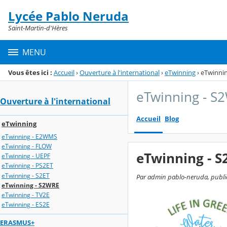
Panneau de gestion des cookies
Lycée Pablo Neruda
Menu de la rubrique
Contenu
Saint-Martin-d'Hères
MENU
Vous êtes ici :
Accueil
›
Ouverture à l'international
›
eTwinning
›
eTwinni
eTwinning - S
Ouverture à l'international
Accueil
Blog
eTwinning
eTwinning - E2WMS
eTwinning - FLOW
eTwinning - 
eTwinning - UEPF
eTwinning - PS2ET
eTwinning - S2ET
Par admin pablo-neruda, publié 
eTwinning - S2WRE
eTwinning - TV2E
eTwinning - ES2E
ERASMUS+