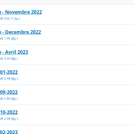
e - Novembre 2022
df
,
622.17
ko
)
e - Decembre 2022
df
,
1.95
Mo
)
 - Avril 2023
df
,
3.59
Mo
)
-01-2022
df
,
2.98
Mo
)
-09-2022
df
,
2.89
Mo
)
-10-2022
df
,
2.38
Mo
)
-02-2023