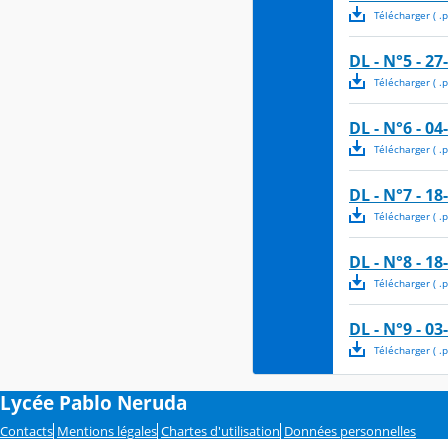
Télécharger
( .
p
DL - N°5 - 27
Télécharger
( .
p
DL - N°6 - 04
Télécharger
( .
p
DL - N°7 - 18
Télécharger
( .
p
DL - N°8 - 18
Télécharger
( .
p
DL - N°9 - 03
Télécharger
( .
p
Lycée Pablo Neruda
Contacts
Mentions légales
Chartes d'utilisation
Données personnelles