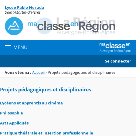
Panneau de gestion des cookies
Lycée Pablo Neruda
Menu de la rubrique
Contenu
Saint-Martin-d'Hères
MENU
Se connecter
Vous êtes ici :
Accueil
›
Projets pédagogiques et disciplinaires
Projets pédagogiques et disciplinaires
Lycéens et apprentis au cinéma
Philosophie
Arts Appliqués
Pratique théâtrale et insertion professionnelle