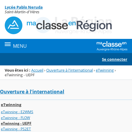
Panneau de gestion des cookies
Lycée Pablo Neruda
Menu de la rubrique
Contenu
Saint-Martin-d'Hères
MENU
Se connecter
Vous êtes ici :
Accueil
›
Ouverture à l'international
›
eTwinning
›
eTwinning - UEPF
Ouverture à l'international
eTwinning
eTwinning - E2WMS
eTwinning - FLOW
eTwinning - UEPF
eTwinning - PS2ET