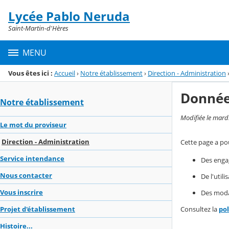
Panneau de gestion des cookies
Lycée Pablo Neruda
Menu de la rubrique
Contenu
Saint-Martin-d'Hères
MENU
Vous êtes ici :
Accueil
›
Notre établissement
›
Direction - Administration
Donnée
Notre établissement
Modifiée le mard
Le mot du proviseur
Direction - Administration
Cette page a pou
Service intendance
Des enga
Nous contacter
De l'util
Vous inscrire
Des modal
Consultez la
po
Projet d'établissement
Histoire...