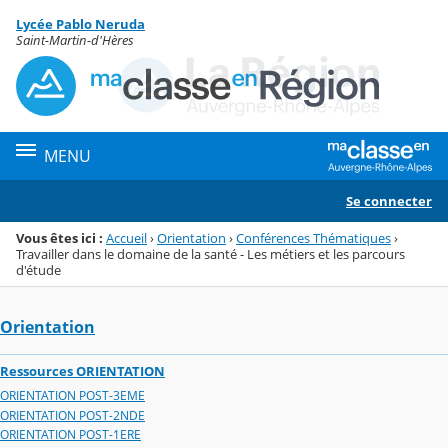
Panneau de gestion des cookies
Lycée Pablo Neruda
Menu de la rubrique
Contenu
Saint-Martin-d'Hères
MENU
Se connecter
Vous êtes ici :
Accueil
›
Orientation
›
Conférences Thématiques
›
Travailler dans le domaine de la santé - Les métiers et les parcours
d'étude
Orientation
Ressources ORIENTATION
ORIENTATION POST-3EME
ORIENTATION POST-2NDE
ORIENTATION POST-1ERE