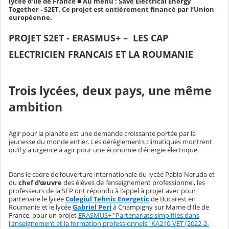
lycée d'Ile de France ■ Au menu : Save Electrical Energy
Together - S2ET. Ce projet est entièrement financé par l’Union
européenne.
PROJET S2ET - ERASMUS+ – LES CAP
ELECTRICIEN FRANCAIS ET LA ROUMANIE
Trois lycées, deux pays, une même
ambition
Agir pour la planète est une demande croissante portée par la
jeunesse du monde entier. Les dérèglements climatiques montrent
qu’il y a urgence à agir pour une économie d'énergie électrique.
Dans le cadre de l’ouverture internationale du lycée Pablo Neruda et
du
chef d’œuvre
des élèves de l’enseignement professionnel, les
professeurs de la SEP ont répondu à l’appel à projet avec pour
partenaire le lycée
Colegiul Tehnic Energetic
de Bucarest en
Roumanie et le lycée
Gabriel Peri
à Champigny sur Marne d'Ile de
France, pour un projet
ERASMUS+ "Partenariats simplifiés dans
l'enseignement et la formation professionnels" KA210-VET (2022-2-