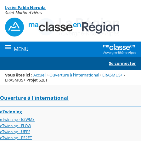
Panneau de gestion des cookies
Lycée Pablo Neruda
Menu de la rubrique
Contenu
Saint-Martin-d'Hères
MENU
Se connecter
Vous êtes ici :
Accueil
›
Ouverture à l'international
›
ERASMUS+
›
ERASMUS+ Projet S2ET
Ouverture à l'international
eTwinning
eTwinning - E2WMS
eTwinning - FLOW
eTwinning - UEPF
eTwinning - PS2ET