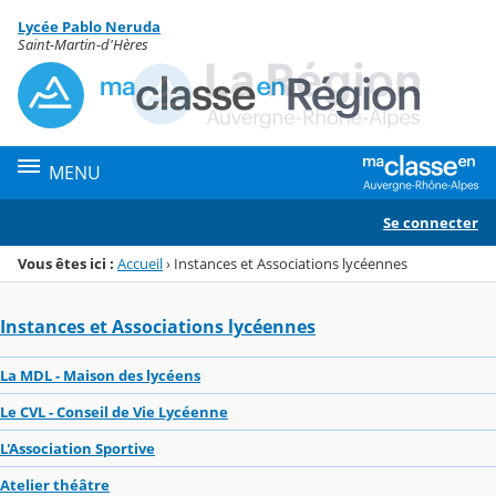
Panneau de gestion des cookies
Lycée Pablo Neruda
Menu de la rubrique
Contenu
Saint-Martin-d'Hères
MENU
Se connecter
Vous êtes ici :
Accueil
›
Instances et Associations lycéennes
Instances et Associations lycéennes
La MDL - Maison des lycéens
Le CVL - Conseil de Vie Lycéenne
L'Association Sportive
Atelier théâtre