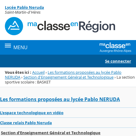
Panneau de gestion des cookies
Lycée Pablo Neruda
Menu de la rubrique
Contenu
Saint-Martin-d'Hères
MENU
Se connecter
Vous êtes ici :
Accueil
›
Les formations proposées au lycée Pablo
NERUDA
›
Section d'Enseignement Général et Technologique
›
La section
sportive scolaire : BASKET
Les formations proposées au lycée Pablo NERUDA
L'espace technologique en vidéo
Classe relais Pablo Neruda
Section d'Enseignement Général et Technologique