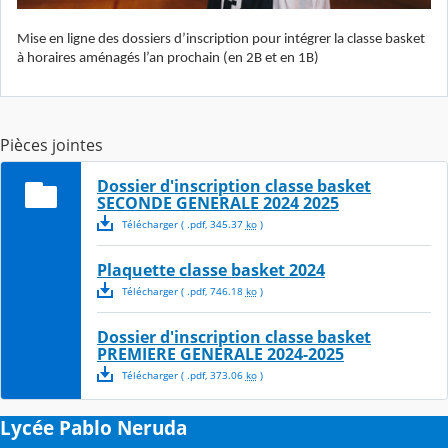
Mise en ligne des dossiers d’inscription pour intégrer la classe basket
à horaires aménagés l’an prochain (en 2B et en 1B)
Pièces jointes
Dossier d'inscription classe basket
SECONDE GENERALE 2024 2025
Télécharger
( .
pdf
,
345.37
ko
)
Plaquette classe basket 2024
Télécharger
( .
pdf
,
746.18
ko
)
Dossier d'inscription classe basket
PREMIERE GENERALE 2024-2025
Télécharger
( .
pdf
,
373.06
ko
)
Lycée Pablo Neruda