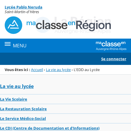
Panneau de gestion des cookies
Lycée Pablo Neruda
Menu de la rubrique
Contenu
Saint-Martin-d'Hères
MENU
Se connecter
Vous êtes ici :
Accueil
›
La vie au lycée
›
L'EDD au Lycée
La vie au lycée
La Vie Scolaire
La Restauration Scolaire
Le Service Médico-Social
Le CDI (Centre de Documentation et d'Informations)