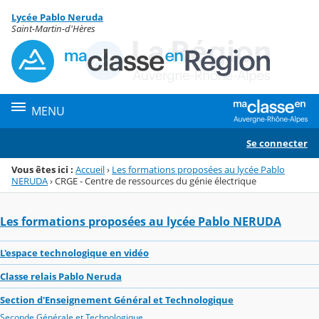
Panneau de gestion des cookies
Lycée Pablo Neruda
Menu de la rubrique
Contenu
Saint-Martin-d'Hères
MENU
Se connecter
Vous êtes ici :
Accueil
›
Les formations proposées au lycée Pablo
NERUDA
›
CRGE - Centre de ressources du génie électrique
Les formations proposées au lycée Pablo NERUDA
L'espace technologique en vidéo
Classe relais Pablo Neruda
Section d'Enseignement Général et Technologique
Seconde Générale et Technologique