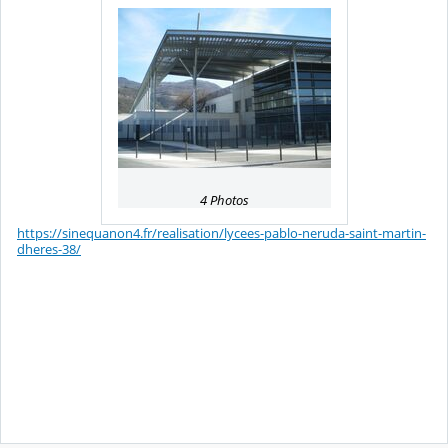
4 Photos
https://sinequanon4.fr/realisation/lycees-pablo-neruda-saint-martin-
dheres-38/