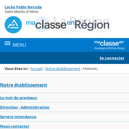
Panneau de gestion des cookies
Lycée Pablo Neruda
Menu de la rubrique
Contenu
Saint-Martin-d'Hères
MENU
Se connecter
Vous êtes ici :
Accueil
›
Notre établissement
›
Histoire...
Notre établissement
Le mot du proviseur
Direction - Administration
Service intendance
Nous contacter