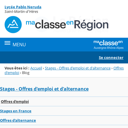
Panneau de gestion des cookies
Lycée Pablo Neruda
Menu de la rubrique
Contenu
Saint-Martin-d'Hères
MENU
Se connecter
Vous êtes ici :
Accueil
›
Stages - Offres d'emploi et d'alternance
›
Offres
d'emploi
›
Blog
Stages - Offres d'emploi et d'alternance
Offres d'emploi
Stages en France
Offres d'alternance