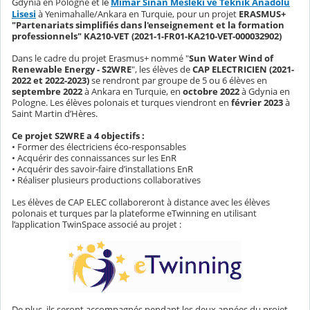
Gdynia en Pologne et l
Mimar Sinan Mesleki ve Teknik Anadolu
e
Lisesi
à Yenimahalle/Ankara en Turquie, pour un projet
ERASMUS+
"Partenariats simplifiés dans l'enseignement et la formation
professionnels" KA210-VET (2021-1-FR01-KA210-VET-000032902)
Dans le cadre du projet Erasmus+ nommé "
Sun Water Wind of
Renewable Energy - S2WRE
", les élèves de
CAP ELECTRICIEN (2021-
2022 et 2022-2023)
se rendront par groupe de 5 ou 6 élèves en
septembre 2022
à Ankara en Turquie, en
octobre 2022
à Gdynia en
Pologne. Les élèves polonais et turques viendront en
février 2023
à
Saint Martin d’Hères.
Ce projet S2WRE a 4 objectifs :
• Former des électriciens éco-responsables
• Acquérir des connaissances sur les EnR
• Acquérir des savoir-faire d’installations EnR
• Réaliser plusieurs productions collaboratives
Les élèves de CAP ELEC collaboreront à distance avec les élèves
polonais et turques par la plateforme eTwinning en utilisant
l’application TwinSpace associé au projet :
De plus, ils seront accompagnés pendant les deux années du projet