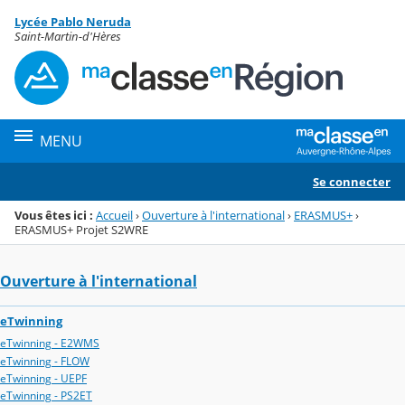
Panneau de gestion des cookies
Lycée Pablo Neruda
Menu de la rubrique
Contenu
Saint-Martin-d'Hères
MENU
Se connecter
Vous êtes ici :
Accueil
›
Ouverture à l'international
›
ERASMUS+
›
ERASMUS+ Projet S2WRE
Ouverture à l'international
eTwinning
eTwinning - E2WMS
eTwinning - FLOW
eTwinning - UEPF
eTwinning - PS2ET