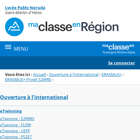
Panneau de gestion des cookies
Lycée Pablo Neruda
Menu de la rubrique
Contenu
Saint-Martin-d'Hères
MENU
Se connecter
Vous êtes ici :
Accueil
›
Ouverture à l'international
›
ERASMUS+
›
ERASMUS+ Projet S2WRE
›
Ouverture à l'international
eTwinning
eTwinning - E2WMS
eTwinning - FLOW
eTwinning - UEPF
eTwinning - PS2ET