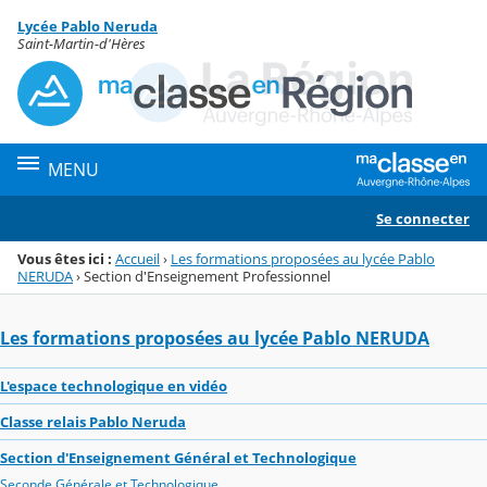
Panneau de gestion des cookies
Lycée Pablo Neruda
Menu de la rubrique
Contenu
Saint-Martin-d'Hères
MENU
Se connecter
Vous êtes ici :
Accueil
›
Les formations proposées au lycée Pablo
NERUDA
›
Section d'Enseignement Professionnel
Les formations proposées au lycée Pablo NERUDA
L'espace technologique en vidéo
Classe relais Pablo Neruda
Section d'Enseignement Général et Technologique
Seconde Générale et Technologique