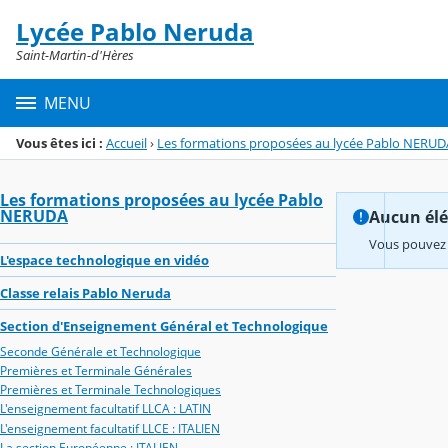
Panneau de gestion des cookies
Lycée Pablo Neruda
Menu de la rubrique
Contenu
Saint-Martin-d'Hères
MENU
Vous êtes ici :
Accueil
›
Les formations proposées au lycée Pablo NERUD
Les formations proposées au lycée Pablo
NERUDA
Aucun élém
Vous pouvez 
L'espace technologique en vidéo
Classe relais Pablo Neruda
Section d'Enseignement Général et Technologique
Seconde Générale et Technologique
Premières et Terminale Générales
Premières et Terminale Technologiques
L'enseignement facultatif LLCA : LATIN
L'enseignement facultatif LLCE : ITALIEN
La section Européenne : ITALIEN