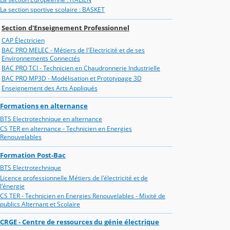
La section sportive scolaire : BASKET
Section d'Enseignement Professionnel
CAP Électricien
BAC PRO MELEC - Métiers de l'Electricité et de ses
Environnements Connectés
BAC PRO TCI - Technicien en Chaudronnerie Industrielle
BAC PRO MP3D - Modélisation et Prototypage 3D
Enseignement des Arts Appliqués
Formations en alternance
BTS Electrotechnique en alternance
CS TER en alternance - Technicien en Energies
Renouvelables
Formation Post-Bac
BTS Electrotechnique
Licence professionnelle Métiers de l'électricité et de
l'énergie
CS TER - Technicien en Energies Renouvelables - Mixité de
publics Alternant et Scolaire
CRGE - Centre de ressources du génie électrique