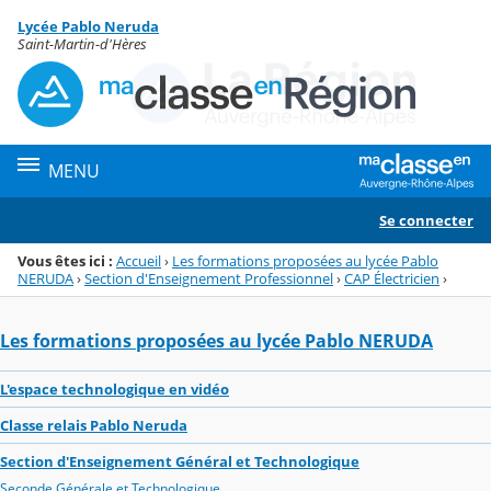
Panneau de gestion des cookies
Lycée Pablo Neruda
Menu de la rubrique
Contenu
Saint-Martin-d'Hères
MENU
Se connecter
Vous êtes ici :
Accueil
›
Les formations proposées au lycée Pablo
NERUDA
›
Section d'Enseignement Professionnel
›
CAP Électricien
›
Les formations proposées au lycée Pablo NERUDA
L'espace technologique en vidéo
Classe relais Pablo Neruda
Section d'Enseignement Général et Technologique
Seconde Générale et Technologique