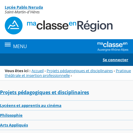
Panneau de gestion des cookies
Lycée Pablo Neruda
Menu de la rubrique
Contenu
Saint-Martin-d'Hères
MENU
Se connecter
Vous êtes ici :
Accueil
›
Projets pédagogiques et disciplinaires
›
Pratique
théâtrale et insertion professionnelle
›
Projets pédagogiques et disciplinaires
Lycéens et apprentis au cinéma
Philosophie
Arts Appliqués