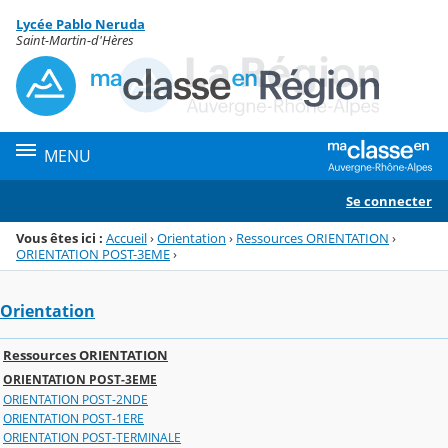
Panneau de gestion des cookies
Lycée Pablo Neruda
Menu de la rubrique
Contenu
Saint-Martin-d'Hères
MENU
Se connecter
Vous êtes ici :
Accueil
›
Orientation
›
Ressources ORIENTATION
›
ORIENTATION POST-3EME
›
Orientation
Ressources ORIENTATION
ORIENTATION POST-3EME
ORIENTATION POST-2NDE
ORIENTATION POST-1ERE
ORIENTATION POST-TERMINALE