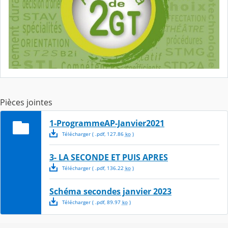
Pièces jointes
1-ProgrammeAP-Janvier2021
Télécharger
( .
pdf
,
127.86
ko
)
3- LA SECONDE ET PUIS APRES
Télécharger
( .
pdf
,
136.22
ko
)
Schéma secondes janvier 2023
Télécharger
( .
pdf
,
89.97
ko
)