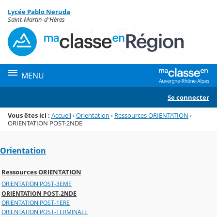
Panneau de gestion des cookies
Lycée Pablo Neruda
Menu de la rubrique
Contenu
Saint-Martin-d'Hères
MENU
Se connecter
Vous êtes ici :
Accueil
›
Orientation
›
Ressources ORIENTATION
›
ORIENTATION POST-2NDE
Orientation
Ressources ORIENTATION
ORIENTATION POST-3EME
ORIENTATION POST-2NDE
ORIENTATION POST-1ERE
ORIENTATION POST-TERMINALE