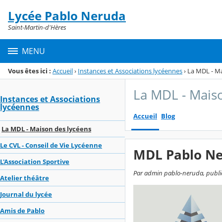
Panneau de gestion des cookies
Lycée Pablo Neruda
Menu de la rubrique
Contenu
Saint-Martin-d'Hères
MENU
Vous êtes ici :
Accueil
›
Instances et Associations lycéennes
›
La MDL - Ma
La MDL - Mais
Instances et Associations
lycéennes
Accueil
Blog
La MDL - Maison des lycéens
Le CVL - Conseil de Vie Lycéenne
MDL Pablo N
L'Association Sportive
Par admin pablo-neruda, publié
Atelier théâtre
Journal du lycée
Amis de Pablo