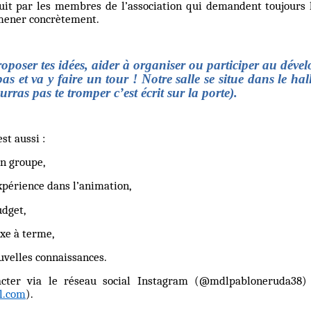
uit par les membres de l’association qui demandent toujours l
 mener concrètement.
roposer tes idées, aider à organiser ou participer au dév
as et va y faire un tour ! Notre salle se situe dans le hall
ras pas te tromper c’est écrit sur la porte).
st aussi :
en groupe,
xpérience dans l’animation,
udget,
xe à terme,
ouvelles connaissances.
cter via le réseau social Instagram (@mdlpabloneruda38)
l.com
).