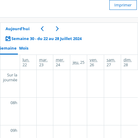
Imprimer
Aujourd’hui
Semaine 30 - du 22 au 28 Juillet 2024
Semaine
Mois
lun.
mar.
mer.
ven.
sam.
dim.
jeu.
25
22
23
24
26
27
28
Sur la
journée
08h
09h