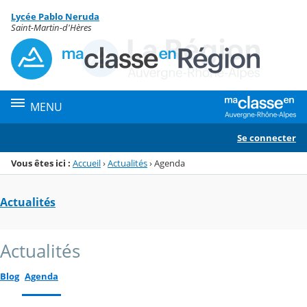
Panneau de gestion des cookies
Lycée Pablo Neruda
Menu de la rubrique
Contenu
Saint-Martin-d'Hères
MENU
Se connecter
Vous êtes ici :
Accueil
›
Actualités
›
Agenda
Actualités
Actualités
Blog
Agenda