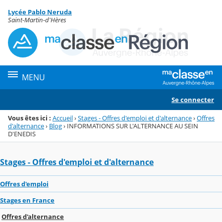
Panneau de gestion des cookies
Lycée Pablo Neruda
Menu de la rubrique
Contenu
Saint-Martin-d'Hères
MENU
Se connecter
Vous êtes ici :
Accueil
›
Stages - Offres d'emploi et d'alternance
›
Offres
d'alternance
›
Blog
›
INFORMATIONS SUR L'ALTERNANCE AU SEIN
D'ENEDIS
Stages - Offres d'emploi et d'alternance
Offres d'emploi
Stages en France
Offres d'alternance