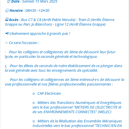
⏰
Date
: Samedi 15 Mars 2025
🕣
Horaire
: 08H30 –12H30
🚍
Accès
: Bus C7 & C8 (Arrêt Pablo Neruda) - Tram D (Arrêts Étienne
Grappe ou Parc Jo Blanchon) - Ligne 12 (Arrêt Étienne Grappe)
📢 L'événement approche à grands pas !
✨ Ce sera l'occasion :
· ·
Pour les collégiens et collégiennes de 3ème de découvrir leur futur
lycée, en particulier la seconde générale et technologique.
ç ·
Pour les élèves de seconde de notre établissement de se plonger dans
la voie générale avec tous les enseignements de spécialité.
·
Pour les collégiens et collégiennes de 3ème intéressé·e·s de découvrir la
voie professionnelle et nos filières professionnelles passionnantes :
o
CAP Electricien
o
Métiers des Transitions Numériques et Energétiques
vers le bac professionnel "METIERS DE L’ELECTRICITE et
de ses ENVIRONNEMENTS CONNECTES" (MELEC)
o
Métiers de la Réalisation des Ensembles Mécaniques
Industrielles vers le bac professionnel "TECHNICIEN EN