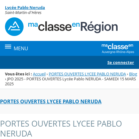
Panneau de gestion des cookies
Lycée Pablo Neruda
Menu de la rubrique
Contenu
Saint-Martin-d'Hères
MENU
Se connecter
Vous êtes ici :
Accueil
›
PORTES OUVERTES LYCEE PABLO NERUDA
›
Blog
›
JPO 2025 - PORTES OUVERTES Lycée Pablo NERUDA - SAMEDI 15 MARS
2025
PORTES OUVERTES LYCEE PABLO NERUDA
PORTES OUVERTES LYCEE PABLO
NERUDA