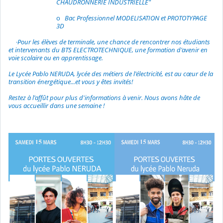
CHAUDRONNERIE INDUSTRIELLE"
o
Bac Professionnel MODELISATION et PROTOTYPAGE
3D
·
Pour les élèves de terminale, une chance de rencontrer nos étudiants
et intervenants du BTS ELECTROTECHNIQUE, une formation d'avenir en
voie scolaire ou en apprentissage.
Le Lycée Pablo NERUDA, lycée des métiers de l'électricité, est au cœur de la
transition énergétique...et vous y êtes invités!
Restez à l'affût pour plus d'informations à venir. Nous avons hâte de
vous accueillir dans une semaine !