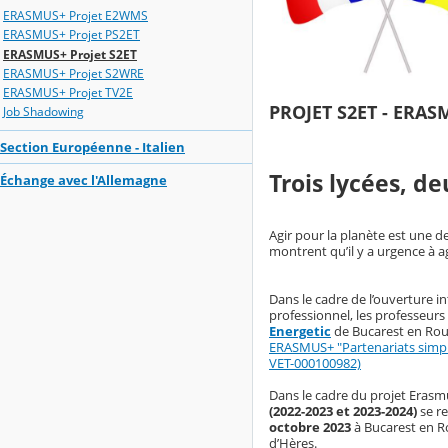
ERASMUS+ Projet E2WMS
ERASMUS+ Projet PS2ET
ERASMUS+ Projet S2ET
ERASMUS+ Projet S2WRE
ERASMUS+ Projet TV2E
PROJET S2ET - ERA
Job Shadowing
Section Européenne - Italien
Trois lycées, 
Échange avec l'Allemagne
Agir pour la planète est une 
montrent qu’il y a urgence à a
Dans le cadre de l’ouverture 
professionnel, les professeurs
Energetic
de Bucarest en Rou
ERASMUS+ "Partenariats simpli
VET-000100982)
Dans le cadre du projet Era
(2022-2023 et 2023-2024)
se r
octobre 2023
à Bucarest en R
d’Hères.