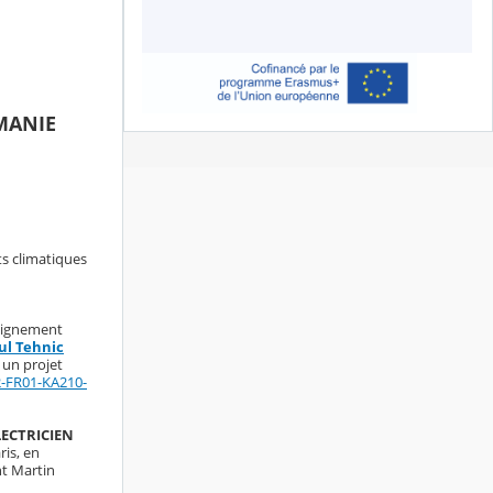
UMANIE
s climatiques
seignement
ul Tehnic
 un projet
2-FR01-KA210-
LECTRICIEN
is, en
nt Martin