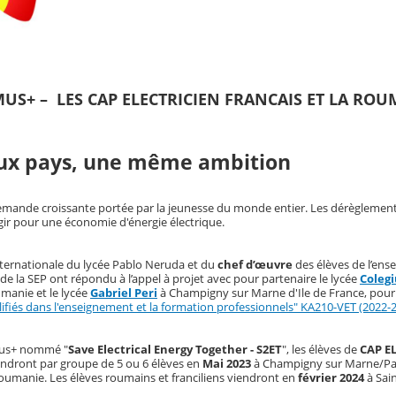
SMUS+ – LES CAP ELECTRICIEN FRANCAIS ET LA RO
deux pays, une même ambition
demande croissante portée par la jeunesse du monde entier. Les dérèglement
gir pour une économie d'énergie électrique.
internationale du lycée Pablo Neruda et du
chef d’œuvre
des élèves de l’en
 de la SEP ont répondu à l’appel à projet avec pour partenaire le lycée
Colegi
manie et le lycée
Gabriel Peri
à Champigny sur Marne d'Ile de France, pour
fiés dans l'enseignement et la formation professionnels" KA210-VET (2022-
smus+ nommé "
Save Electrical Energy Together - S2ET
", les élèves de
CAP E
endront par groupe de 5 ou 6 élèves en
Mai 2023
à Champigny sur Marne/Par
oumanie. Les élèves roumains et franciliens viendront en
février 2024
à Sai