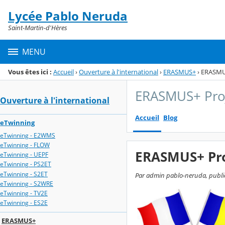
Panneau de gestion des cookies
Lycée Pablo Neruda
Menu de la rubrique
Contenu
Saint-Martin-d'Hères
MENU
Vous êtes ici :
Accueil
›
Ouverture à l'international
›
ERASMUS+
›
ERASMUS
ERASMUS+ Proj
Ouverture à l'international
Accueil
Blog
eTwinning
eTwinning - E2WMS
eTwinning - FLOW
ERASMUS+ Proj
eTwinning - UEPF
eTwinning - PS2ET
eTwinning - S2ET
Par admin pablo-neruda, publié 
eTwinning - S2WRE
eTwinning - TV2E
eTwinning - ES2E
ERASMUS+