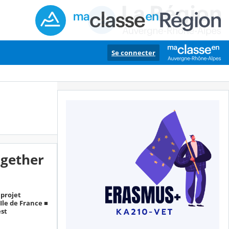
Se connecter
ogether
 projet
Ile de France ■
est