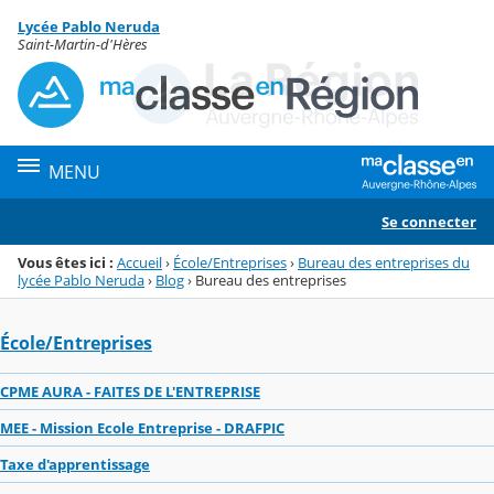
Panneau de gestion des cookies
Lycée Pablo Neruda
Menu de la rubrique
Contenu
Saint-Martin-d'Hères
MENU
Se connecter
Vous êtes ici :
Accueil
›
École/Entreprises
›
Bureau des entreprises du
lycée Pablo Neruda
›
Blog
›
Bureau des entreprises
École/Entreprises
CPME AURA - FAITES DE L'ENTREPRISE
MEE - Mission Ecole Entreprise - DRAFPIC
Taxe d'apprentissage