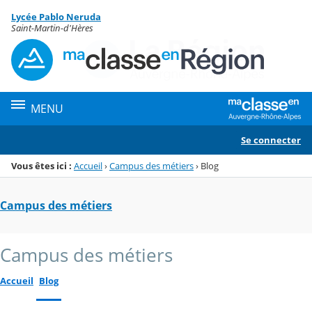
Panneau de gestion des cookies
Lycée Pablo Neruda
Menu de la rubrique
Contenu
Saint-Martin-d'Hères
MENU
Se connecter
Vous êtes ici :
Accueil
›
Campus des métiers
›
Blog
Campus des métiers
Campus des métiers
Accueil
Blog