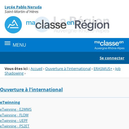
Panneau de gestion des cookies
Lycée Pablo Neruda
Menu de la rubrique
Contenu
Saint-Martin-d'Hères
MENU
Se connecter
Vous êtes ici :
Accueil
›
Ouverture à l'international
›
ERASMUS+
›
Job
Shadowing
›
Ouverture à l'international
eTwinning
eTwinning - E2WMS
eTwinning - FLOW
eTwinning - UEPF
eTwinning - PS2ET