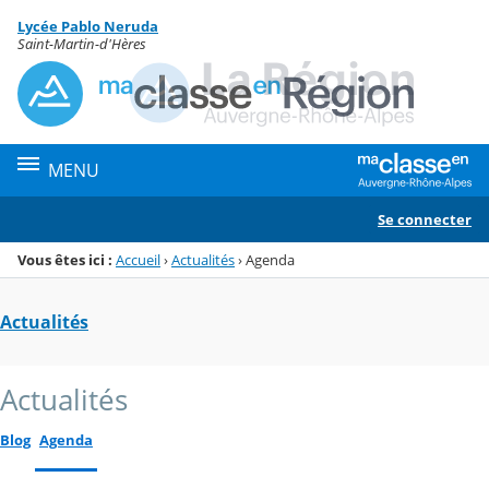
Panneau de gestion des cookies
Lycée Pablo Neruda
Menu de la rubrique
Contenu
Saint-Martin-d'Hères
MENU
Se connecter
Vous êtes ici :
Accueil
›
Actualités
›
Agenda
Actualités
Actualités
Blog
Agenda