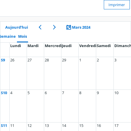
Imprimer
Aujourd’hui
Mars 2024
Semaine
Mois
Lundi
Mardi
Mercredi
Jeudi
Vendredi
Samedi
Dimanc
S9
26
27
28
29
1
2
3
S10
4
5
6
7
8
9
10
S11
11
12
13
14
15
16
17